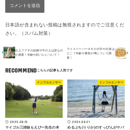
日本語が含まれない投稿は無視されますのでご注意くだ
さい。（スパム対策）
ライスペーパーネキの大学や出身は
白上フブキの結婚や中の人は誰なの
どこ？年齢や整形の噂について調
か調査！年齢や顔バレについて！
査！
RECOMMEND
インフルエンサー
インフルエンサー
2025.08.15
2024.08.21
マイゴル三姉妹もえぴー先生の本
めるぷち(りりか)のすっぴんがヤバ