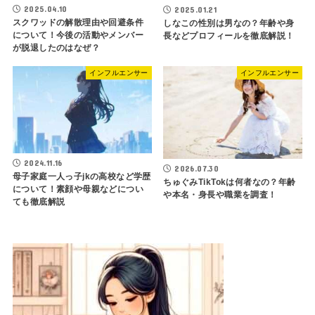
2025.04.10
2025.01.21
スクワッドの解散理由や回避条件
しなこの性別は男なの？年齢や身
について！今後の活動やメンバー
長などプロフィールを徹底解説！
が脱退したのはなぜ？
インフルエンサー
インフルエンサー
2024.11.16
2026.07.30
母子家庭一人っ子jkの高校など学歴
ちゅぐみTikTokは何者なの？年齢
について！素顔や母親などについ
や本名・身長や職業を調査！
ても徹底解説