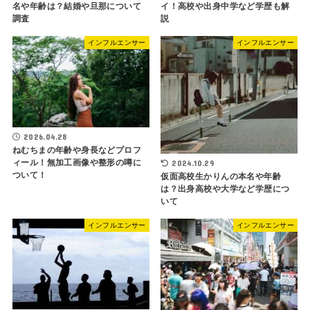
名や年齢は？結婚や旦那について
イ！高校や出身中学など学歴も解
調査
説
インフルエンサー
インフルエンサー
2026.04.28
ねむちまの年齢や身長などプロフ
ィール！無加工画像や整形の噂に
2024.10.29
ついて！
仮面高校生かりんの本名や年齢
は？出身高校や大学など学歴につ
いて
インフルエンサー
インフルエンサー