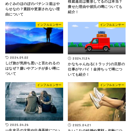
桜庭遥花は整形してるのは本当？
めぐみのほのぼのパチンコ道はや
痩せた理由や彼氏の噂についても
らせなの？素顔や更新されない理
紹介！
由について
インフルエンサー
インフルエンサー
2024.09.02
2024.11.24
しげ旅が気持ち悪いと言われるの
かなちゃんねる(トラック)の旦那の
はなぜ？嫌いやアンチが多い噂に
仕事がヤバイ！金持ちって噂につ
ついて
いても紹介！
インフルエンサー
インフルエンサー
2025.04.26
2025.04.21
一生友子の大学や出身高校につい
ちいこなの結婚や素顔・年齢につ