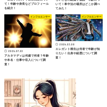
て！年齢や身長などプロフィール
いて！車中泊の場所はどこか調べ
を紹介！
てみた！
インフルエンサー
インフルエンサー
2026.03.08
エレガント桐生は何者で年齢が知
2026.07.03
りたい！出身や経歴について調
アカネマディは何歳で何者？年齢
査！
や本名・仕事や収入について調
査！