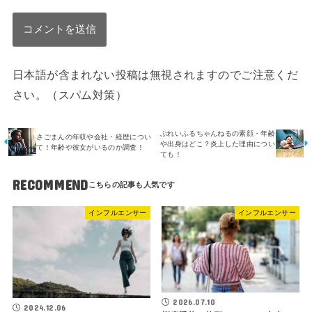
日本語が含まれない投稿は無視されますのでご注意くだ
さい。（スパム対策）
ぷれいふるちゃんねるの素顔・年齢
さごまんの年収や会社・経歴につい
や出身はどこ？炎上した理由につい
て！年齢や彼女がいるのか調査！
ても！
RECOMMEND
インフルエンサー
インフルエンサー
2026.07.10
2024.12.06