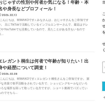
おじゃすの性別や何者か気になる！年齢・本
名や身長などプロフィール！
2026.03.13
こんにちは、MIWAKOです♪ みなさんは、おじゃすさんをご存知です
か。 主にTikTokで活動しているインフルエンサーさんで、最近はテレ
ビやYouTubeでも活動しているので、見たことがある方もいるので
...
エレガント桐生は何者で年齢が知りたい！出
身や経歴について調査！
2026.03.08
こんにちは、MIWAKOです♪ エレガント桐生さんをご存知ですか。 派
手な衣装で歌手活動をされている方で、ショッピングモールなどいろ
いろな場所を回って歌っている方ですが、ショート動画でバズってい
るのでそちら...