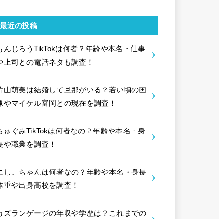
最近の投稿
もんじろうTikTokは何者？年齢や本名・仕事
や上司との電話ネタも調査！
片山萌美は結婚して旦那がいる？若い頃の画
像やマイケル富岡との現在を調査！
ちゅぐみTikTokは何者なの？年齢や本名・身
長や職業を調査！
にし。ちゃんは何者なの？年齢や本名・身長
体重や出身高校を調査！
カズランゲージの年収や学歴は？これまでの