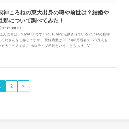
戌神ころねの東大出身の噂や前世は？結婚や
旦那について調べてみた！
2025.08.09
こんにちは、MIWAKOです♪ YouTubeで活動されているVtuberの戌神
ころねさんをご存じですか。 登録者数は2025年8月現在で223万人も
いる大手の方です。 ホロライブ所属ということもあり、Vt...
1
2
＞