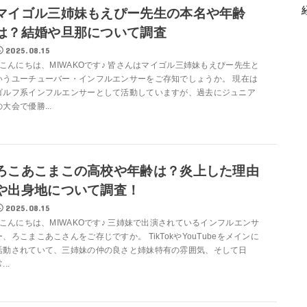
マイゴル三姉妹もえぴー先生の本名や年齢
は？結婚や旦那について調査
2025.08.15
こんにちは、MIWAKOです♪ 皆さんはマイゴル三姉妹もえぴー先生と
いうユーチューバー・インフルエンサーをご存知でしょうか。 現在は
ゴルフ系インフルエンサーとして活動していますが、過去にジュニア
の大会で優勝...
ろこあこまこの高校や年齢は？炎上した理由
や出身地について調査！
2025.08.15
こんにちは、MIWAKOです♪ 三姉妹で出演されているインフルエンサ
ー、ろこまこあこさんをご存じですか。 TikTokやYouTubeをメインに
活動されていて、三姉妹の仲の良さと姉妹特有の雰囲気、そして日
...