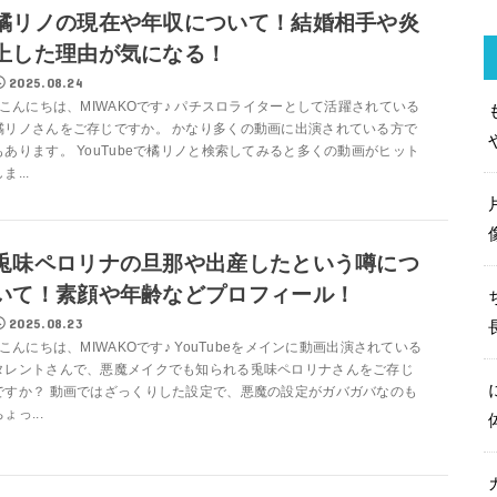
橘リノの現在や年収について！結婚相手や炎
上した理由が気になる！
2025.08.24
こんにちは、MIWAKOです♪ パチスロライターとして活躍されている
橘リノさんをご存じですか。 かなり多くの動画に出演されている方で
もあります。 YouTubeで橘リノと検索してみると多くの動画がヒット
ま...
兎味ペロリナの旦那や出産したという噂につ
いて！素顔や年齢などプロフィール！
2025.08.23
こんにちは、MIWAKOです♪ YouTubeをメインに動画出演されている
タレントさんで、悪魔メイクでも知られる兎味ペロリナさんをご存じ
ですか？ 動画ではざっくりした設定で、悪魔の設定がガバガバなのも
ょっ...