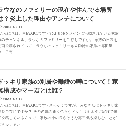
ラウなのファミリーの現在や住んでる場所
は？炎上した理由やアンチについて
2025.08.15
こんにちは、MIWAKOです♪ YouTubeをメインに活動されている家族
系のチャンネル、ラウなのファミリーをご存じですか。 家族の日常を
動画投稿されていて、ラウなのファミリーさん独特の家族の雰囲気
や、子育...
ドッキリ家族の別居や離婚の噂について！家
族構成やマー君とは誰？
2025.08.13
こんにちは、MIWAKOです♪ さっそくですが、みなさんはドッキリ家
族をご存じですか？ その名前の通り色々なドッキリをネタに家族で動
画投稿している方々で、家族の仲の良さそうな雰囲気も楽しむことが
できるチャン...