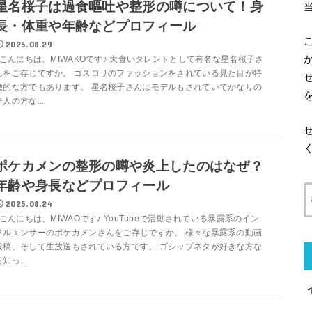
星名桜子は過食嘔吐や整形の噂について！身
長・体重や年齢などプロフィール
2025.08.29
こんにちは、MIWAKOです♪ 大食いタレントとして有名な星名桜子さ
んをご存じですか。 ゴスロリのファッションをされている見た目が特
徴的な方でもあります。 星名桜子さんはモデルもされていてかなりの
美人の方な...
ポケカメンの整形の噂や炎上したのはなぜ？
年齢や身長などプロフィール
2025.08.24
こんにちは、MIWAOです♪ YouTubeで活動されている暴露系のイン
フルエンサーのポケカメンさんをご存じですか。 様々な暴露系の動画
投稿、そして生放送もされている方です。 ゴシップネタが好きな方な
知っ...