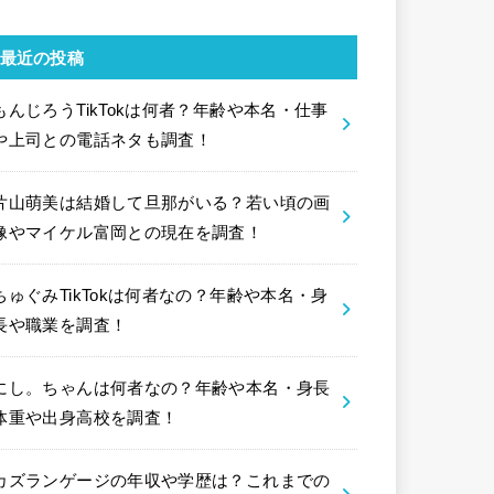
最近の投稿
もんじろうTikTokは何者？年齢や本名・仕事
や上司との電話ネタも調査！
片山萌美は結婚して旦那がいる？若い頃の画
像やマイケル富岡との現在を調査！
ちゅぐみTikTokは何者なの？年齢や本名・身
長や職業を調査！
にし。ちゃんは何者なの？年齢や本名・身長
体重や出身高校を調査！
カズランゲージの年収や学歴は？これまでの