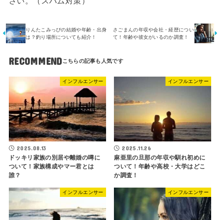
さい。（スパム対策）
りんたこみっぴの結婚や年齢・出身
さごまんの年収や会社・経歴につい
は？釣り場所についても紹介！
て！年齢や彼女がいるのか調査！
RECOMMEND
インフルエンサー
インフルエンサー
2025.08.13
2025.11.26
ドッキリ家族の別居や離婚の噂に
麻亜里の旦那の年収や馴れ初めに
ついて！家族構成やマー君とは
ついて！年齢や高校・大学はどこ
誰？
か調査！
インフルエンサー
インフルエンサー