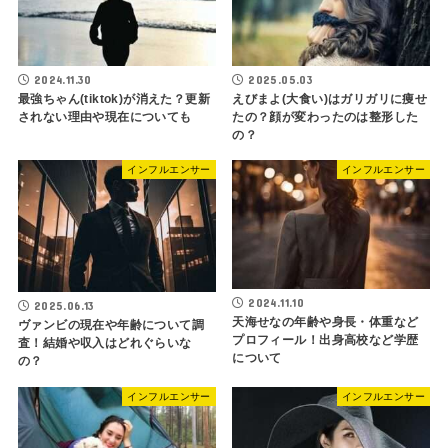
2024.11.30
2025.05.03
最強ちゃん(tiktok)が消えた？更新
えびまよ(大食い)はガリガリに痩せ
されない理由や現在についても
たの？顔が変わったのは整形した
の？
インフルエンサー
インフルエンサー
2024.11.10
2025.06.13
天海せなの年齢や身長・体重など
ヴァンビの現在や年齢について調
プロフィール！出身高校など学歴
査！結婚や収入はどれぐらいな
について
の？
インフルエンサー
インフルエンサー