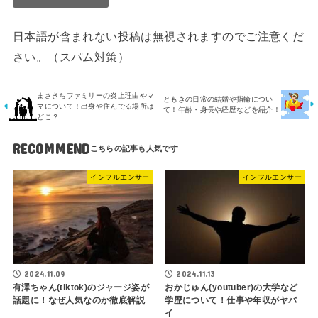
日本語が含まれない投稿は無視されますのでご注意くだ
さい。（スパム対策）
まさきちファミリーの炎上理由やマ
ともきの日常の結婚や指輪につい
マについて！出身や住んでる場所は
て！年齢・身長や経歴などを紹介！
どこ？
RECOMMEND
インフルエンサー
インフルエンサー
2024.11.09
2024.11.13
有澤ちゃん(tiktok)のジャージ姿が
おかじゅん(youtuber)の大学など
話題に！なぜ人気なのか徹底解説
学歴について！仕事や年収がヤバ
イ