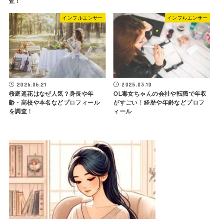
査！
インフルエンサー
インフルエンサー
2026.06.21
2025.03.10
桜庭遥花はなぜ人気？身長や年
OL毒女ちゃんの会社や転職で年収
齢・高校や本名などプロフィール
がすごい！経歴や年齢などプロフ
を調査！
ィール