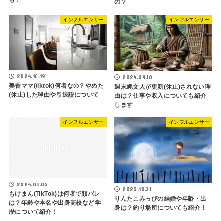
も！
の？
インフルエンサー
インフルエンサー
2024.10.19
2024.09.10
美香ママ(tiktok)何者なの？やめた
週末縄文人が更新(休止)されない理
(休止)した理由や引退説について
由は？仕事や収入についても紹介
します
インフルエンサー
インフルエンサー
2024.08.05
2025.10.31
もけまん(TikTok)は何者で顔バレ
りんたこみっぴの結婚や年齢・出
は？年齢や本名や出身高校など学
身は？釣り場所についても紹介！
歴について紹介！