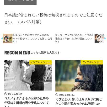
日本語が含まれない投稿は無視されますのでご注意くだ
さい。（スパム対策）
紙束ねるこの前世や中の人は誰な
サラリーマンな日常の青山がやめた
の？年齢やママについても詳しく紹
理由は？年齢・出身や現在につい
介！
て！
RECOMMEND
インフルエンサー
インフルエンサー
2025.10.17
2025.05.03
コスメオタクさらの旦那の仕事や
えびまよ(大食い)はガリガリに痩せ
年収は？離婚の噂や子供について
たの？顔が変わったのは整形した