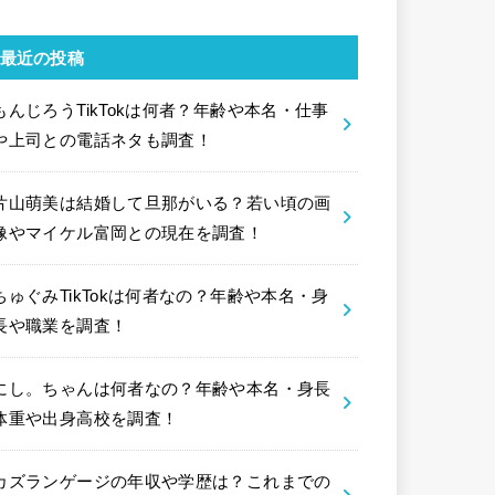
最近の投稿
もんじろうTikTokは何者？年齢や本名・仕事
や上司との電話ネタも調査！
片山萌美は結婚して旦那がいる？若い頃の画
像やマイケル富岡との現在を調査！
ちゅぐみTikTokは何者なの？年齢や本名・身
長や職業を調査！
にし。ちゃんは何者なの？年齢や本名・身長
体重や出身高校を調査！
カズランゲージの年収や学歴は？これまでの