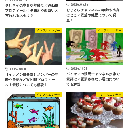
2026.06.14
せせそその本名や年齢などWiki風
おじとらチャンネルの年齢や出身
プロフィール！事務所や面白いと
はどこ？収益や経歴について調
言われるネタは？
査！
インフルエンサー
インフルエンサー
2024.11.03
2024.08.11
パイセンの競馬チャンネルは誰で
【イソメン倶楽部】メンバーの年
素顔は？更新されない理由につい
齢や身長などWiki風プロフィー
ても解説
ル！素顔についても解説！
インフルエンサー
インフルエンサー