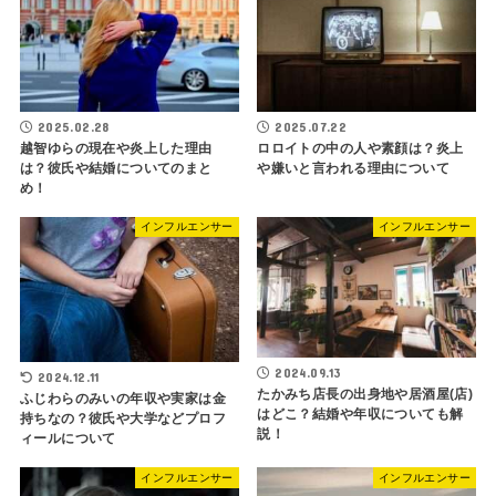
2025.02.28
2025.07.22
越智ゆらの現在や炎上した理由
ロロイトの中の人や素顔は？炎上
は？彼氏や結婚についてのまと
や嫌いと言われる理由について
め！
インフルエンサー
インフルエンサー
2024.09.13
2024.12.11
たかみち店長の出身地や居酒屋(店)
ふじわらのみいの年収や実家は金
はどこ？結婚や年収についても解
持ちなの？彼氏や大学などプロフ
説！
ィールについて
インフルエンサー
インフルエンサー