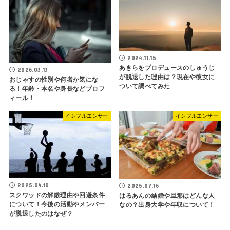
2024.11.15
あきらをプロデュースのしゅうじ
2026.03.13
が脱退した理由は？現在や彼女に
おじゃすの性別や何者か気にな
ついて調べてみた
る！年齢・本名や身長などプロフ
ィール！
インフルエンサー
インフルエンサー
2025.04.10
2025.07.16
スクワッドの解散理由や回避条件
はるあんの結婚や旦那はどんな人
について！今後の活動やメンバー
なの？出身大学や年収について！
が脱退したのはなぜ？