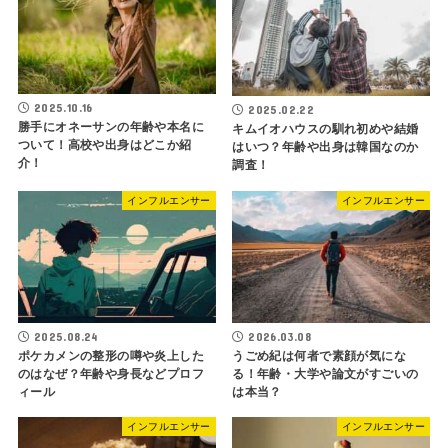
2025.10.16
2025.02.22
勝手にオネーサンの年齢や本名に
キムイオハウスの馴れ初めや結婚
ついて！高校や出身はどこか紹
はいつ？年齢や出身は韓国なのか
介！
調査！
インフルエンサー
インフルエンサー
2025.08.24
2026.03.08
ポケカメンの整形の噂や炎上した
うごめ紀は何者で素顔が気にな
のはなぜ？年齢や身長などプロフ
る！年齢・大学や論文がすごいの
ィール
は本当？
インフルエンサー
インフルエンサー