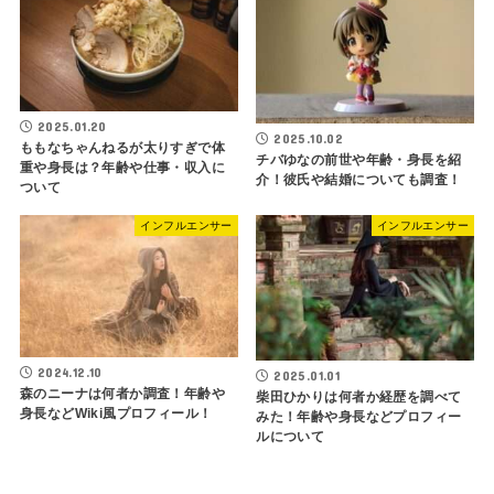
2025.01.20
2025.10.02
ももなちゃんねるが太りすぎで体
チバゆなの前世や年齢・身長を紹
重や身長は？年齢や仕事・収入に
介！彼氏や結婚についても調査！
ついて
インフルエンサー
インフルエンサー
2024.12.10
2025.01.01
森のニーナは何者か調査！年齢や
柴田ひかりは何者か経歴を調べて
身長などWiki風プロフィール！
みた！年齢や身長などプロフィー
ルについて