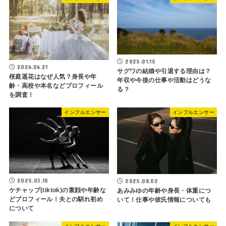
2025.01.15
2026.06.21
サグワの結婚や引退する理由は？
桜庭遥花はなぜ人気？身長や年
年収や今後の仕事や活動はどうな
齢・高校や本名などプロフィール
る？
を調査！
インフルエンサー
インフルエンサー
2025.03.10
2025.08.02
ケチャップ(tiktok)の素顔や年齢な
あみみゆの年齢や身長・体重につ
どプロフィール！夫との馴れ初め
いて！仕事や彼氏情報についても
について