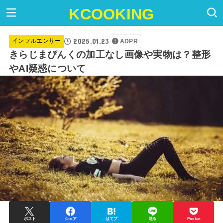
KCOOKING
2025.01.23
インフルエンサー
ADPR
きらじまぴんくの加工なし画像や実物は？整形
やAI疑惑について
ポスト
シェア
はてブ
送る
Pocket