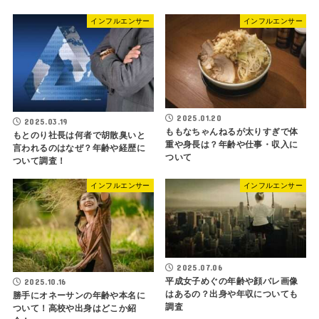
インフルエンサー
インフルエンサー
2025.01.20
2025.03.19
ももなちゃんねるが太りすぎで体
もとのり社長は何者で胡散臭いと
重や身長は？年齢や仕事・収入に
言われるのはなぜ？年齢や経歴に
ついて
ついて調査！
インフルエンサー
インフルエンサー
2025.07.06
平成女子めぐの年齢や顔バレ画像
2025.10.16
はあるの？出身や年収についても
勝手にオネーサンの年齢や本名に
調査
ついて！高校や出身はどこか紹