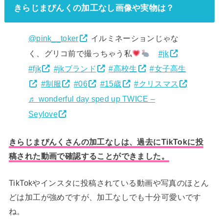
きらじまぴんくの加工なし画像や実物は？
@pink__toker
イルミネーションじゃな
く、グリコ前で撮っちゃう私
#jk
#fjk
#jkブランド
#高校生
#女子高生
#制服
#06
#15歳
#クリスマス
♬ wonderful day sped up TWICE –
Seylove
きらじまぴんくさんの加工なしは、過去にTikTokに投
稿された動画で確認することができました。
TikTokやインスタに投稿されている動画や写真のほとん
どは加工が強めですが、加工なしでも十分可愛いです
ね。