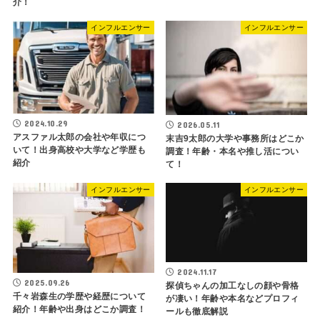
介！
インフルエンサー
インフルエンサー
2024.10.29
2026.05.11
アスファル太郎の会社や年収につ
末吉9太郎の大学や事務所はどこか
いて！出身高校や大学など学歴も
調査！年齢・本名や推し活につい
紹介
て！
インフルエンサー
インフルエンサー
2024.11.17
2025.09.26
探偵ちゃんの加工なしの顔や骨格
千々岩森生の学歴や経歴について
が凄い！年齢や本名などプロフィ
紹介！年齢や出身はどこか調査！
ールも徹底解説