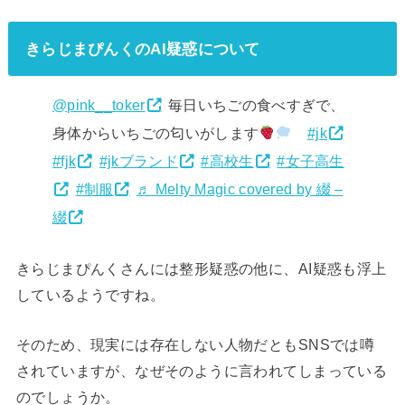
きらじまぴんくのAI疑惑について
@pink__toker
毎日いちごの食べすぎで、
身体からいちごの匂いがします
#jk
#fjk
#jkブランド
#高校生
#女子高生
#制服
♬ Melty Magic covered by 綴 –
綴
きらじまぴんくさんには整形疑惑の他に、AI疑惑も浮上
しているようですね。
そのため、現実には存在しない人物だともSNSでは噂
されていますが、なぜそのように言われてしまっている
のでしょうか。