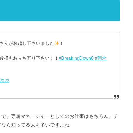
に伊師美和さんがお越し下さいました
！
皆様もお立ち寄り下さい！！
#BreakingDown8
#朝倉
 2023
ーで、専属マネージャーとしてのお仕事はもちろん、チ
方なら知ってる人も多いですよね。