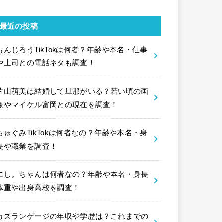
最近の投稿
もんじろうTikTokは何者？年齢や本名・仕事
や上司との電話ネタも調査！
片山萌美は結婚して旦那がいる？若い頃の画
像やマイケル富岡との現在を調査！
ちゅぐみTikTokは何者なの？年齢や本名・身
長や職業を調査！
にし。ちゃんは何者なの？年齢や本名・身長
体重や出身高校を調査！
カズランゲージの年収や学歴は？これまでの