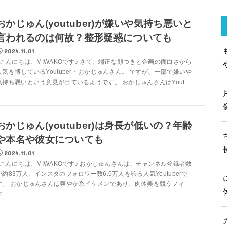
おかじゅん(youtuber)が嫌いや気持ち悪いと
言われるのは何故？整形疑惑についても
2024.11.01
こんにちは、MIWAKOです♪ さて、端正な顔つきと企画の面白さから
人気を博しているYoutuber・おかじゅんさん。 ですが、一部で嫌いや
気持ち悪いという意見が出ているようです。 おかじゅんさんはYout...
おかじゅん(youtuber)は身長が低いの？年齢
や本名や彼女についても
2024.11.01
こんにちは、MIWAKOです♪ おかじゅんさんは、チャンネル登録者数
が約83万人、インスタのフォロワー数6.6万人を誇る人気Youtuberで
す。 おかじゅんさんは爽やか系イケメンであり、肉体美を競うフィ
...