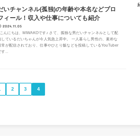
だいチャンネル(孤独)の年齢や本名などプロ
フィール！収入や仕事についても紹介
2024.11.05
こんにちは、MIWAKOです♪ さて、孤独な男だいチャンネルとして配
信しているだいちゃんが今人気急上昇中。 一人暮らし男性の、素朴な
日常が配信されており、仕事やひとり飯などを投稿しているYouTuber
す...
1
2
3
4