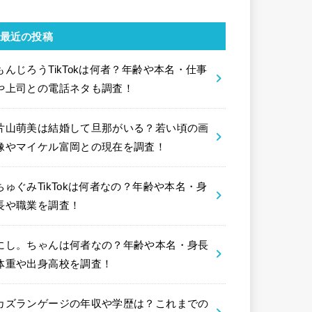
最近の投稿
もんじろうTikTokは何者？年齢や本名・仕事
や上司との電話ネタも調査！
片山萌美は結婚して旦那がいる？若い頃の画
像やマイケル富岡との現在を調査！
ちゅぐみTikTokは何者なの？年齢や本名・身
長や職業を調査！
にし。ちゃんは何者なの？年齢や本名・身長
体重や出身高校を調査！
カズランゲージの年収や学歴は？これまでの