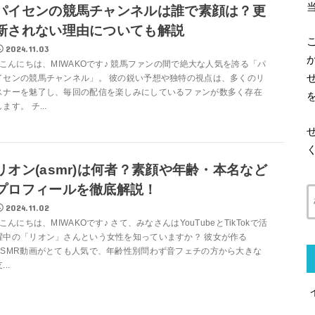
パイセンの競馬チャンネルは誰で素顔は？更
新されない理由についても解説
2024.11.03
こんにちは、MIWAKOです♪ 競馬ファンの間で絶大な人気を誇る「パ
イセンの競馬チャンネル」。 彼の鋭い予想や独特の視点は、多くのリ
スナーを魅了し、毎回の配信を楽しみにしているファンが数多く存在
します。 チ...
リオン(asmr)は何者？素顔や年齢・本名など
プロフィールを徹底解説！
2024.11.02
こんにちは、MIWAKOです♪ さて、みなさんはYouTubeとTikTokで活
躍中の「リオン」さんという女性を知っていますか？ 彼女が作る
ASMR動画がとても人気で、年齢性別問わず音フェチの方から大きな
...