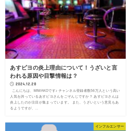
あすピヨの炎上理由について！うざいと言
われる原因や目撃情報は？
2024.12.28
こんにちは、MIWAKOです♪ チャンネル登録者数56万人という高い
人気を誇っているあすピヨさんをごぞんじですか？ あすピヨさんは
炎上したのか注目が集まっています。 また、うざいという意見もあ
るようですが、...
インフルエンサー