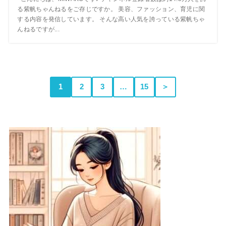
る紫帆ちゃんねるをご存じですか。 美容、ファッション、育児に関
する内容を発信しています。 そんな高い人気を誇っている紫帆ちゃ
んねるですが...
1
2
3
…
15
＞