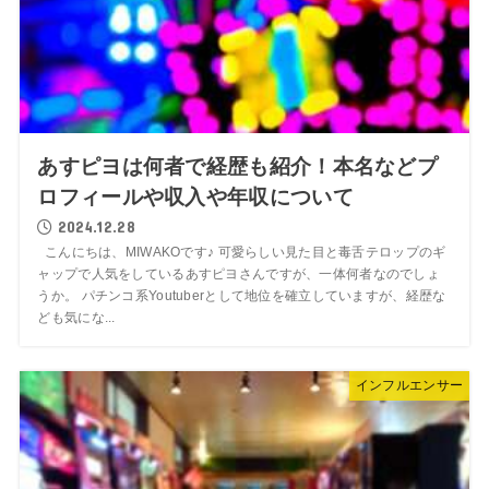
あすピヨは何者で経歴も紹介！本名などプ
ロフィールや収入や年収について
2024.12.28
こんにちは、MIWAKOです♪ 可愛らしい見た目と毒舌テロップのギ
ャップで人気をしているあすピヨさんですが、一体何者なのでしょ
うか。 パチンコ系Youtuberとして地位を確立していますが、経歴な
ども気にな...
インフルエンサー